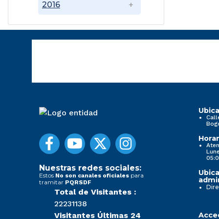
2016
Ubica
Call
Bog
Horar
Aten
Lune
05:0
Nuestras redes sociales:
Ubica
Estos
para
No son canales oficiales
admin
tramitar
PQRSDF
Dire
Total de Visitantes :
22231138
Visitantes Últimas 24
Acced