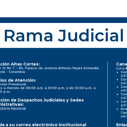
Rama Judicial
ción Altas Cortes:
Cana
e 12 No 7 - 65, Palacio de Justicia Alfonso Reyes Echandía
Estos
otá - Colombia
Con
(+5
Cor
ios de Atención:
(+5
ción Presencial:
Con
s a Viernes de 08:00 a.m. a 01:00 p.m. y de 02:00 p.m. a
(+5
0 p.m.
Com
(+5
ción de Despachos Judiciales y Sedes
Cor
istrativas:
(+5
ctorio Nacional
Dir
Car
(+5
a a su correo electrónico institucional
Enla