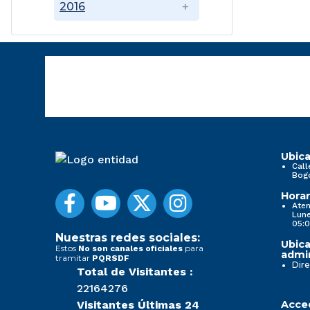
2016
Ubica
Call
Bog
Horar
Aten
Lune
05:0
Nuestras redes sociales:
Ubica
Estos
para
No son canales oficiales
admin
tramitar
PQRSDF
Dire
Total de Visitantes :
22164276
Visitantes Últimas 24
Acced