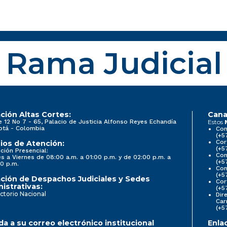
Rama Judicial
ción Altas Cortes:
Cana
e 12 No 7 - 65, Palacio de Justicia Alfonso Reyes Echandía
Estos
otá - Colombia
Con
(+5
Cor
ios de Atención:
(+5
ción Presencial:
Con
s a Viernes de 08:00 a.m. a 01:00 p.m. y de 02:00 p.m. a
(+5
0 p.m.
Com
(+5
ción de Despachos Judiciales y Sedes
Cor
istrativas:
(+5
ctorio Nacional
Dir
Car
(+5
a a su correo electrónico institucional
Enla