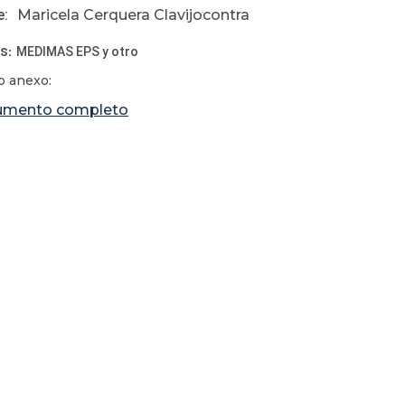
e:
Maricela Cerquera Clavijocontra
os
:
MEDIMAS EPS y otro
 anexo:
umento completo