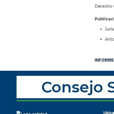
Derecho C
Publicac
Juri
Artí
INFORME 
Consejo S
Ubica