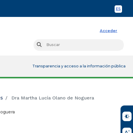
ES
Spani
Acceder
Busc
Buscar
Transparencia y acceso a la información pública
os
Dra Martha Lucía Olano de Noguera
Noguera