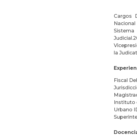
Cargos D
Nacional
Sistema 
Judicial
Vicepresi
la Judica
Experien
Fiscal De
Jurisdicc
Magistrad
Instituto
Urbano ID
Superint
Docenci