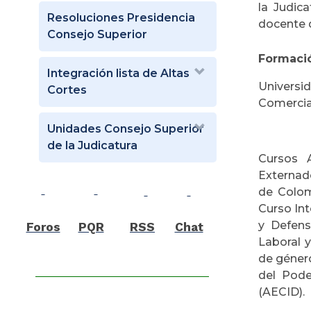
la Judic
Resoluciones Presidencia
docente d
Consejo Superior
Formació
Integración lista de Altas
Universid
Cortes
Comercial
Unidades Consejo Superior
de la Judicatura
Cursos A
Externad
de Colom
Curso In
y Defens
Foros
PQR
RSS
Chat
Laboral y
de género
del Pode
(AECID).