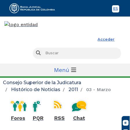
ES
Spani
Acceder
Rama Judicial
Busc
Buscar
Menú
Consejo Superior de la Judicatura
Histórico de Noticias
2011
03 - Marzo
Foros
PQR
RSS
Chat