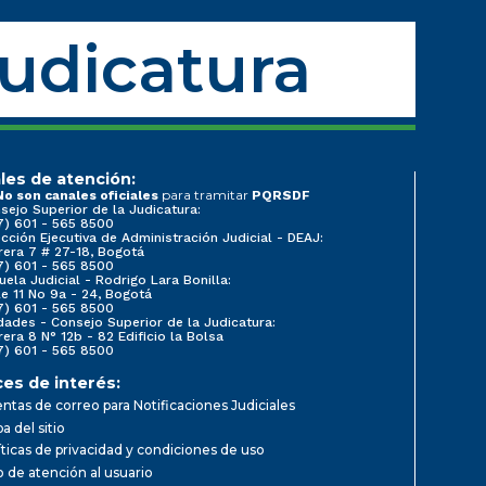
Judicatura
les de atención:
para tramitar
No son canales oficiales
PQRSDF
sejo Superior de la Judicatura:
7) 601 - 565 8500
ección Ejecutiva de Administración Judicial - DEAJ:
rera 7 # 27-18, Bogotá
7) 601 - 565 8500
uela Judicial - Rodrigo Lara Bonilla:
le 11 No 9a - 24, Bogotá
7) 601 - 565 8500
dades - Consejo Superior de la Judicatura:
rera 8 N° 12b - 82 Edificio la Bolsa
7) 601 - 565 8500
ces de interés:
ntas de correo para Notificaciones Judiciales
a del sitio
íticas de privacidad y condiciones de uso
io de atención al usuario