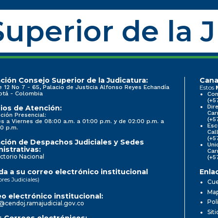
uperior de la 
ción Consejo Superior de la Judicatura:
Cana
e 12 No 7 - 65, Palacio de Justicia Alfonso Reyes Echandía
Estos
otá - Colombia
Con
(+5
Dir
ios de Atención:
Car
ción Presencial:
(+5
s a Viernes de 08:00 a.m. a 01:00 p.m. y de 02:00 p.m. a
Esc
0 p.m.
Cal
(+5
ción de Despachos Judiciales y Sedes
Uni
istrativas:
Car
ctorio Nacional
(+5
a a su correo electrónico institucional
Enla
ores Judiciales)
Cue
Map
o electrónico institucional:
Pol
@cendoj.ramajudicial.gov.co
Sit
 Correos electrónicos: