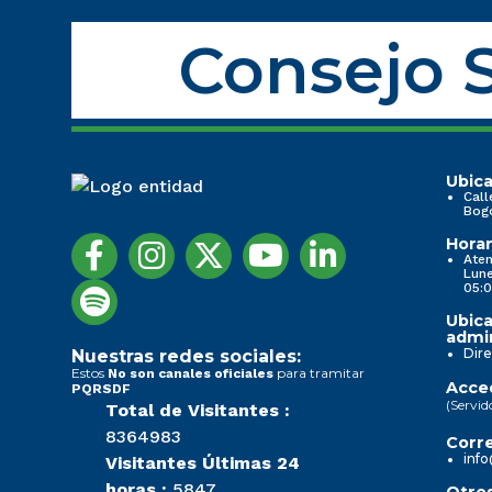
Consejo S
Ubica
Call
Bog
Horar
Aten
Lune
05:0
Ubica
admin
Dire
Nuestras redes sociales:
Estos
para tramitar
No son canales oficiales
Acced
PQRSDF
(Servid
Total de Visitantes :
8364983
Corre
info
Visitantes Últimas 24
horas :
5847
Otros