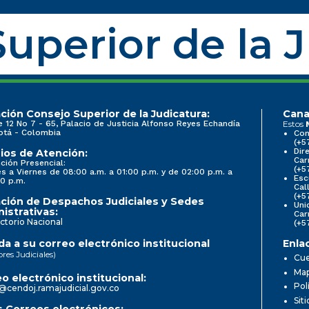
uperior de la 
ción Consejo Superior de la Judicatura:
Cana
e 12 No 7 - 65, Palacio de Justicia Alfonso Reyes Echandía
Estos
otá - Colombia
Con
(+5
Dir
ios de Atención:
Car
ción Presencial:
(+5
s a Viernes de 08:00 a.m. a 01:00 p.m. y de 02:00 p.m. a
Esc
0 p.m.
Cal
(+5
ción de Despachos Judiciales y Sedes
Uni
istrativas:
Car
ctorio Nacional
(+5
a a su correo electrónico institucional
Enla
ores Judiciales)
Cue
Map
o electrónico institucional:
Pol
@cendoj.ramajudicial.gov.co
Sit
 Correos electrónicos: