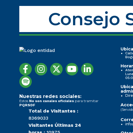
Consejo S
Ubica
Call
Bog
Horar
Aten
Lune
05:0
Ubica
admin
Dire
Nuestras redes sociales:
Estos
para tramitar
No son canales oficiales
Acced
PQRSDF
(Servid
Total de Visitantes :
8369033
Corre
info
Visitantes Últimas 24
horas :
10975
Otros