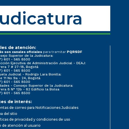
Judicatura
les de atención:
para tramitar
No son canales oficiales
PQRSDF
sejo Superior de la Judicatura:
7) 601 - 565 8500
ección Ejecutiva de Administración Judicial - DEAJ:
rera 7 # 27-18, Bogotá
7) 601 - 565 8500
uela Judicial - Rodrigo Lara Bonilla:
le 11 No 9a - 24, Bogotá
7) 601 - 565 8500
dades - Consejo Superior de la Judicatura:
rera 8 N° 12b - 82 Edificio la Bolsa
7) 601 - 565 8500
ces de interés:
ntas de correo para Notificaciones Judiciales
a del sitio
íticas de privacidad y condiciones de uso
io de atención al usuario