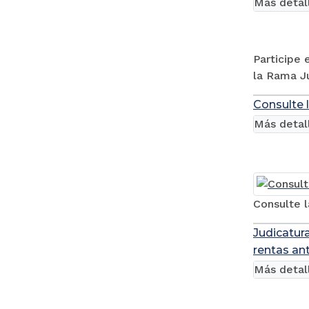
Más detal
Participe 
la Rama Ju
Consulte 
Más detal
Consulte l
Judicatura
rentas an
Más detal