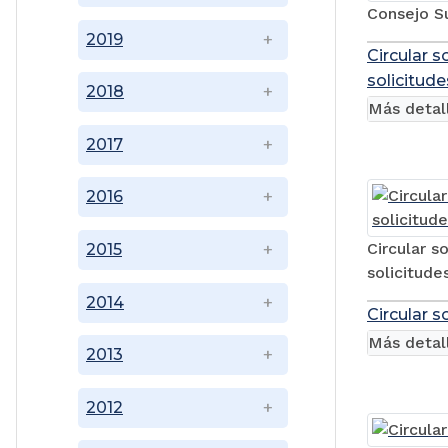
Consejo S
2019
Circular 
solicitude
2018
Más detal
2017
2016
Circular s
2015
solicitude
2014
Circular s
Más detal
2013
2012