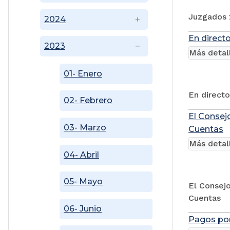
Juzgados 2
2024
En direct
2023
Más detal
01- Enero
En directo
02- Febrero
El Consej
03- Marzo
Cuentas
Más detal
04- Abril
05- Mayo
El Consejo
Cuentas
06- Junio
Pagos por