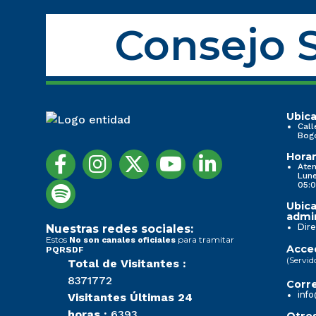
Consejo S
Ubica
Call
Bog
Horar
Aten
Lune
05:0
Ubica
admin
Dire
Nuestras redes sociales:
Estos
para tramitar
No son canales oficiales
Acced
PQRSDF
(Servid
Total de Visitantes :
8371772
Corre
info
Visitantes Últimas 24
horas :
6393
Otros