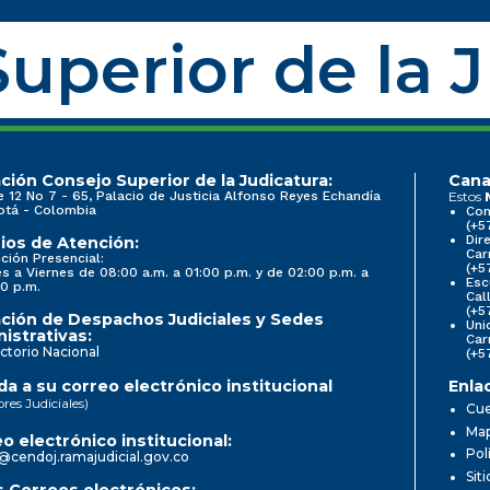
uperior de la 
ción Consejo Superior de la Judicatura:
Cana
e 12 No 7 - 65, Palacio de Justicia Alfonso Reyes Echandía
Estos
otá - Colombia
Con
(+5
Dir
ios de Atención:
Car
ción Presencial:
(+5
s a Viernes de 08:00 a.m. a 01:00 p.m. y de 02:00 p.m. a
Esc
0 p.m.
Cal
(+5
ción de Despachos Judiciales y Sedes
Uni
istrativas:
Car
ctorio Nacional
(+5
a a su correo electrónico institucional
Enla
ores Judiciales)
Cue
Map
o electrónico institucional:
Pol
@cendoj.ramajudicial.gov.co
Sit
 Correos electrónicos: