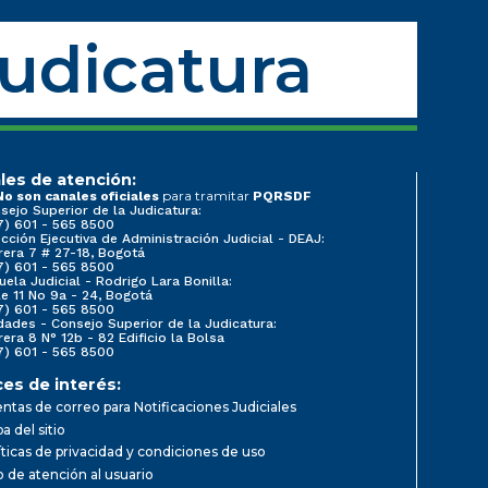
Judicatura
les de atención:
para tramitar
No son canales oficiales
PQRSDF
sejo Superior de la Judicatura:
7) 601 - 565 8500
ección Ejecutiva de Administración Judicial - DEAJ:
rera 7 # 27-18, Bogotá
7) 601 - 565 8500
uela Judicial - Rodrigo Lara Bonilla:
le 11 No 9a - 24, Bogotá
7) 601 - 565 8500
dades - Consejo Superior de la Judicatura:
rera 8 N° 12b - 82 Edificio la Bolsa
7) 601 - 565 8500
ces de interés:
ntas de correo para Notificaciones Judiciales
a del sitio
íticas de privacidad y condiciones de uso
io de atención al usuario