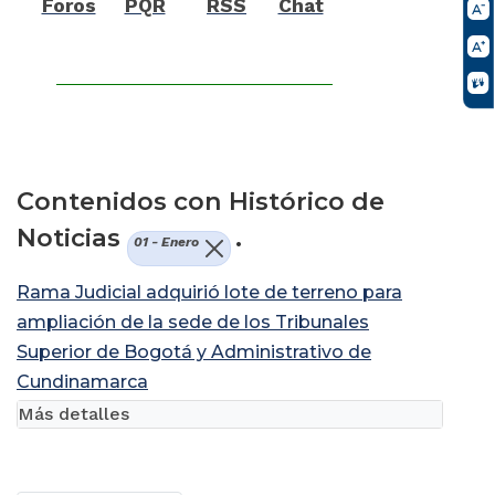
Foros
PQR
RSS
Chat
Contenidos con Histórico de
Noticias
.
01 - Enero
Rama Judicial adquirió lote de terreno para
ampliación de la sede de los Tribunales
Superior de Bogotá y Administrativo de
Cundinamarca
Más detalles