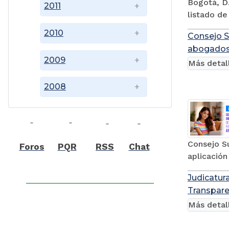
Bogotá, D.
2011
listado de
2010
Consejo S
abogados,
2009
Más detal
2008
Consejo Su
Foros
PQR
RSS
Chat
aplicación
Judicatura
Transpare
Más detal