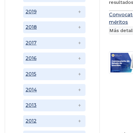
resultados
2019
Convocator
méritos
2018
Más detal
2017
2016
2015
2014
2013
2012