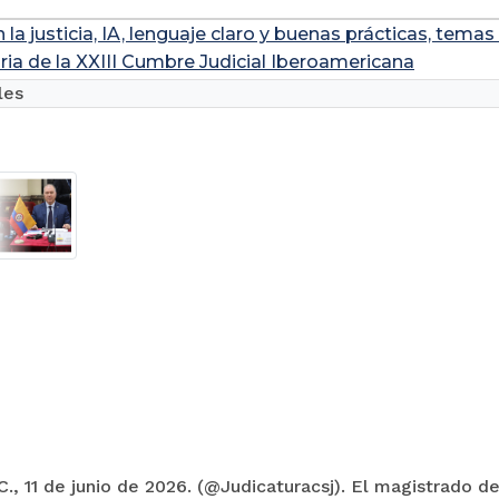
 la justicia, IA, lenguaje claro y buenas prácticas, tema
ria de la XXIII Cumbre Judicial Iberoamericana
les
., 11 de junio de 2026. (@Judicaturacsj). El magistrado de