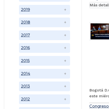
Más detal
2019
2018
2017
2016
2015
2014
2013
Bogotá D.C
este miérc
2012
Congreso a