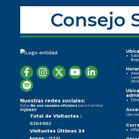
Consejo S
Ubica
Call
Bog
Horar
Aten
Lune
05:0
Ubica
admin
Dire
Nuestras redes sociales:
Estos
para tramitar
No son canales oficiales
Acced
PQRSDF
(Servid
Total de Visitantes :
8364983
Corre
info
Visitantes Últimas 24
horas :
11331
Otros