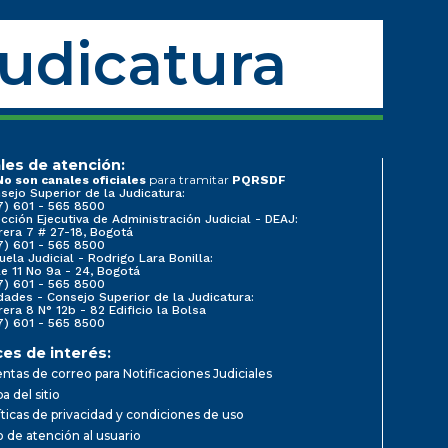
Judicatura
les de atención:
para tramitar
No son canales oficiales
PQRSDF
sejo Superior de la Judicatura:
7) 601 - 565 8500
ección Ejecutiva de Administración Judicial - DEAJ:
rera 7 # 27-18, Bogotá
7) 601 - 565 8500
uela Judicial - Rodrigo Lara Bonilla:
le 11 No 9a - 24, Bogotá
7) 601 - 565 8500
dades - Consejo Superior de la Judicatura:
rera 8 N° 12b - 82 Edificio la Bolsa
7) 601 - 565 8500
ces de interés:
ntas de correo para Notificaciones Judiciales
a del sitio
íticas de privacidad y condiciones de uso
io de atención al usuario