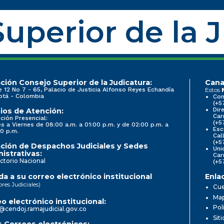
uperior de la 
ción Consejo Superior de la Judicatura:
Cana
e 12 No 7 - 65, Palacio de Justicia Alfonso Reyes Echandía
Estos
otá - Colombia
Con
(+5
Dir
ios de Atención:
Car
ción Presencial:
(+5
s a Viernes de 08:00 a.m. a 01:00 p.m. y de 02:00 p.m. a
Esc
0 p.m.
Cal
(+5
ción de Despachos Judiciales y Sedes
Uni
istrativas:
Car
ctorio Nacional
(+5
a a su correo electrónico institucional
Enla
ores Judiciales)
Cue
Map
o electrónico institucional:
Pol
@cendoj.ramajudicial.gov.co
Sit
 Correos electrónicos: