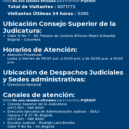
Estos
para tramitar
No son canales oficiales
PQRSDF
Total de Visitantes :
8371772
Visitantes Últimas 24 horas :
5395
Ubicación Consejo Superior de la
Judicatura:
Calle 12 No 7 - 65, Palacio de Justicia Alfonso Reyes Echandía
Bogotá - Colombia
Horarios de Atención:
Atención Presencial:
Lunes a Viernes de 08:00 a.m. a 01:00 p.m. y de 02:00 p.m. a 05:00
p.m.
Ubicación de Despachos Judiciales
y Sedes administrativas:
Directorio Nacional
Canales de atención:
Estos
para tramitar
No son canales oficiales
PQRSDF
Consejo Superior de la Judicatura:
(+57) 601 - 565 8500
Dirección Ejecutiva de Administración Judicial - DEAJ:
Carrera 7 # 27-18, Bogotá
(+57) 601 - 565 8500
Escuela Judicial - Rodrigo Lara Bonilla:
Calle 11 No 9a - 24, Bogotá