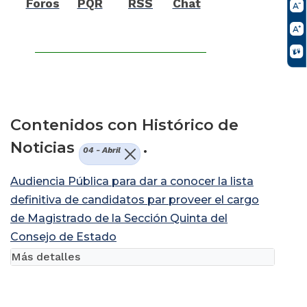
Foros
PQR
RSS
Chat
Contenidos con Histórico de
Noticias
.
04 - Abril
Audiencia Pública para dar a conocer la lista
definitiva de candidatos par proveer el cargo
de Magistrado de la Sección Quinta del
Consejo de Estado
Más detalles