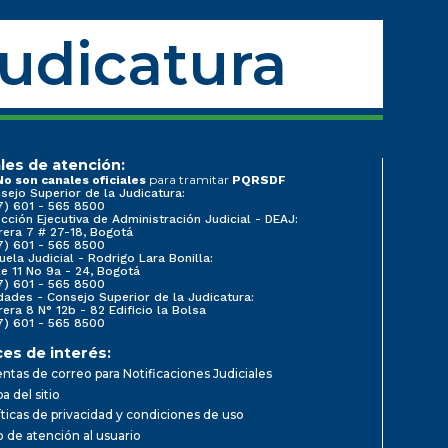
Judicatura
les de atención:
para tramitar
No son canales oficiales
PQRSDF
sejo Superior de la Judicatura:
7) 601 - 565 8500
ección Ejecutiva de Administración Judicial - DEAJ:
rera 7 # 27-18, Bogotá
7) 601 - 565 8500
uela Judicial - Rodrigo Lara Bonilla:
le 11 No 9a - 24, Bogotá
7) 601 - 565 8500
dades - Consejo Superior de la Judicatura:
rera 8 N° 12b - 82 Edificio la Bolsa
7) 601 - 565 8500
ces de interés:
ntas de correo para Notificaciones Judiciales
a del sitio
íticas de privacidad y condiciones de uso
io de atención al usuario