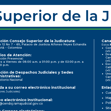
uperior de la 
ción Consejo Superior de la Judicatura:
Cana
e 12 No 7 - 65, Palacio de Justicia Alfonso Reyes Echandía
Estos
otá - Colombia
Con
(+5
Dir
ios de Atención:
Car
ción Presencial:
(+5
s a Viernes de 08:00 a.m. a 01:00 p.m. y de 02:00 p.m. a
Esc
0 p.m.
Cal
(+5
ción de Despachos Judiciales y Sedes
Uni
istrativas:
Car
ctorio Nacional
(+5
a a su correo electrónico institucional
Enla
ores Judiciales)
Cue
Map
o electrónico institucional:
Pol
@cendoj.ramajudicial.gov.co
Sit
 Correos electrónicos: