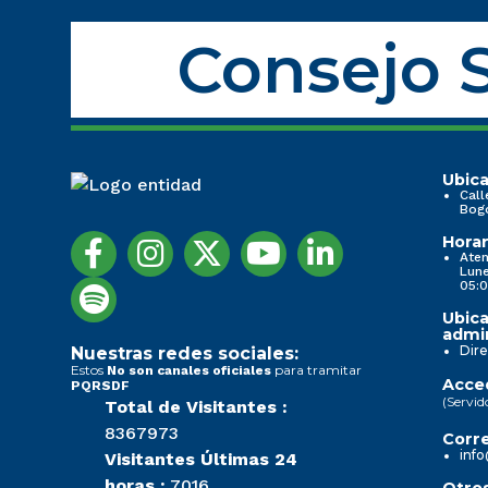
Consejo S
Ubica
Call
Bog
Horar
Aten
Lune
05:0
Ubica
admin
Dire
Nuestras redes sociales:
Estos
para tramitar
No son canales oficiales
Acced
PQRSDF
(Servid
Total de Visitantes :
8367973
Corre
info
Visitantes Últimas 24
horas :
7016
Otros