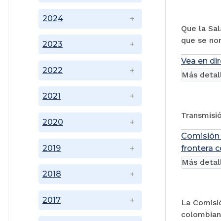
2024
Que la Sal
que se no
2023
Vea en di
2022
Más detal
2021
Transmisió
2020
Comisión 
2019
frontera 
Más detal
2018
2017
La Comisió
colombiano