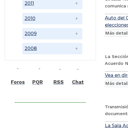
2011
comunica 
Auto del 
2010
eleccione
Más detal
2009
2008
La Secció
Acuerdo Nº
Vea en di
Foros
PQR
RSS
Chat
Más detal
Transmisió
documental
La Sala Ad