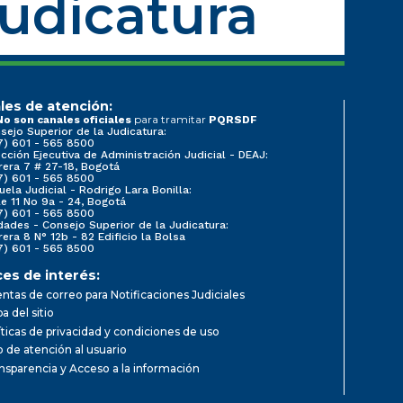
Judicatura
les de atención:
para tramitar
No son canales oficiales
PQRSDF
sejo Superior de la Judicatura:
7) 601 - 565 8500
ección Ejecutiva de Administración Judicial - DEAJ:
rera 7 # 27-18, Bogotá
7) 601 - 565 8500
uela Judicial - Rodrigo Lara Bonilla:
le 11 No 9a - 24, Bogotá
7) 601 - 565 8500
dades - Consejo Superior de la Judicatura:
rera 8 N° 12b - 82 Edificio la Bolsa
7) 601 - 565 8500
ces de interés:
ntas de correo para Notificaciones Judiciales
a del sitio
íticas de privacidad y condiciones de uso
io de atención al usuario
nsparencia y Acceso a la información