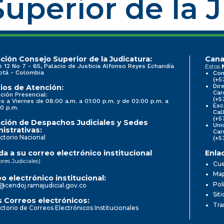
uperior de la 
ción Consejo Superior de la Judicatura:
Cana
e 12 No 7 - 65, Palacio de Justicia Alfonso Reyes Echandía
Estos
otá - Colombia
Con
(+5
Dir
ios de Atención:
Car
ción Presencial:
(+5
s a Viernes de 08:00 a.m. a 01:00 p.m. y de 02:00 p.m. a
Esc
0 p.m.
Cal
(+5
ción de Despachos Judiciales y Sedes
Uni
istrativas:
Car
ctorio Nacional
(+5
a a su correo electrónico institucional
Enla
ores Judiciales)
Cue
Map
o electrónico institucional:
Pol
@cendoj.ramajudicial.gov.co
Sit
 Correos electrónicos:
Tra
ctorio de Correos Electrónicos Institucionales