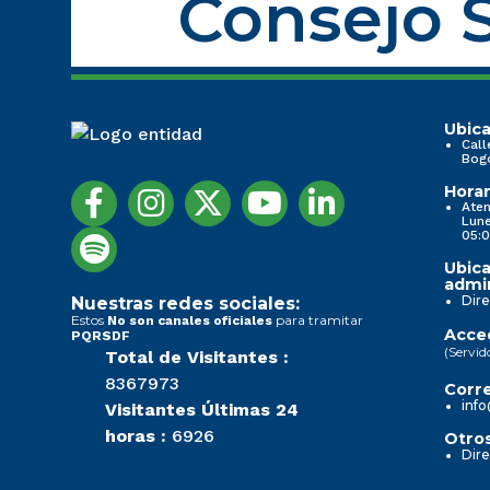
Consejo S
Ubica
Call
Bog
Horar
Aten
Lune
05:0
Ubica
admin
Dire
Nuestras redes sociales:
Estos
para tramitar
No son canales oficiales
Acced
PQRSDF
(Servid
Total de Visitantes :
8367973
Corre
info
Visitantes Últimas 24
horas :
6926
Otros
Dire