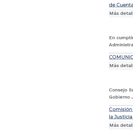
de Cuenta
Más detal
En cumplim
Administra
COMUNI
Más detal
Consejo Su
Gobierno J
Comisión 
la Justici
Más detal