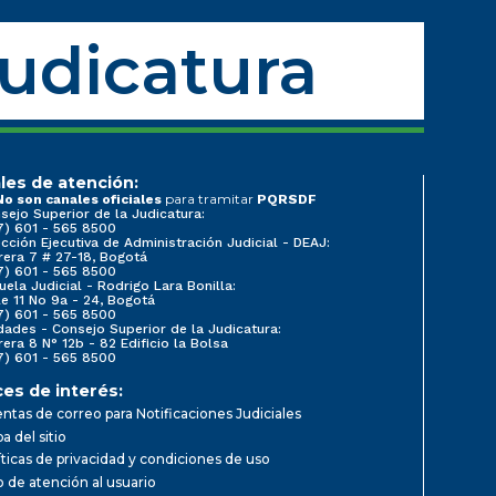
Judicatura
les de atención:
para tramitar
No son canales oficiales
PQRSDF
sejo Superior de la Judicatura:
7) 601 - 565 8500
ección Ejecutiva de Administración Judicial - DEAJ:
rera 7 # 27-18, Bogotá
7) 601 - 565 8500
uela Judicial - Rodrigo Lara Bonilla:
le 11 No 9a - 24, Bogotá
7) 601 - 565 8500
dades - Consejo Superior de la Judicatura:
rera 8 N° 12b - 82 Edificio la Bolsa
7) 601 - 565 8500
ces de interés:
ntas de correo para Notificaciones Judiciales
a del sitio
íticas de privacidad y condiciones de uso
io de atención al usuario