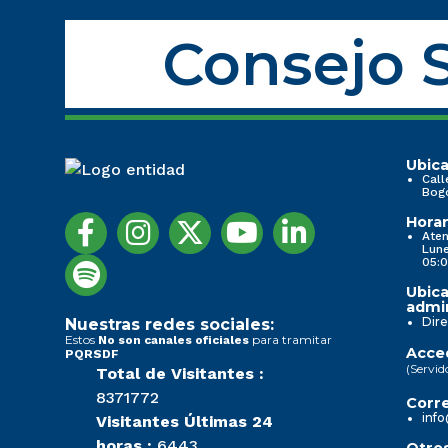
Consejo S
Ubica
Call
Bog
Horar
Aten
Lune
05:0
Ubica
admin
Dire
Nuestras redes sociales:
Estos
para tramitar
No son canales oficiales
Acced
PQRSDF
(Servid
Total de Visitantes :
8371772
Corre
info
Visitantes Últimas 24
horas :
6443
Otros