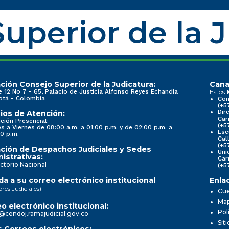
uperior de la 
ción Consejo Superior de la Judicatura:
Cana
e 12 No 7 - 65, Palacio de Justicia Alfonso Reyes Echandía
Estos
otá - Colombia
Con
(+5
Dir
ios de Atención:
Car
ción Presencial:
(+5
s a Viernes de 08:00 a.m. a 01:00 p.m. y de 02:00 p.m. a
Esc
0 p.m.
Cal
(+5
ción de Despachos Judiciales y Sedes
Uni
istrativas:
Car
ctorio Nacional
(+5
a a su correo electrónico institucional
Enla
ores Judiciales)
Cue
Map
o electrónico institucional:
Pol
@cendoj.ramajudicial.gov.co
Sit
 Correos electrónicos: