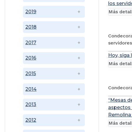
los servid
2019
Más detal
2018
Condecora
2017
servidores
Hoy, siga 
2016
Más detal
2015
Condecora
2014
“Mesas de
2013
aspectos 
Remolina 
2012
Más detal