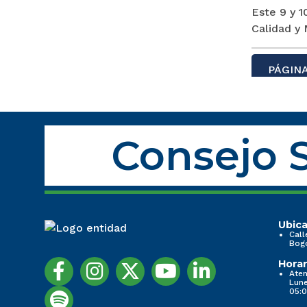
Este 9 y 1
Calidad y
PÁGINA
Consejo S
Ubica
Call
Bog
Horar
Aten
Lune
05:0