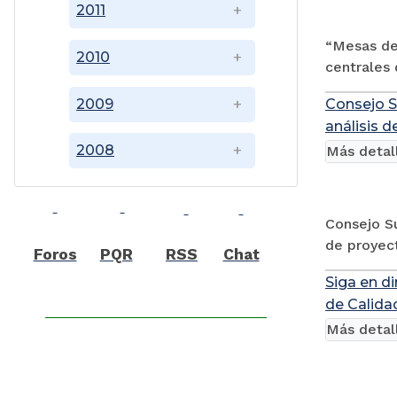
2011
“Mesas de
2010
centrales 
2009
Consejo Su
análisis 
2008
Más detal
Consejo Su
de proyect
Foros
PQR
RSS
Chat
Siga en d
de Calida
Más detal