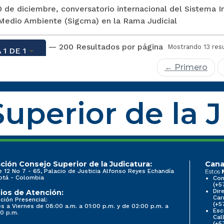
0 de diciembre, conversatorio internacional del Sistema 
 Medio Ambiente (Sigcma) en la Rama Judicial
— 200 Resultados por página
Mostrando 13 res
 1 DE 1
← Primero
uperior de la 
ción Consejo Superior de la Judicatura:
Cana
e 12 No 7 - 65, Palacio de Justicia Alfonso Reyes Echandía
Estos
otá - Colombia
Con
(+5
Dir
ios de Atención:
Car
ción Presencial:
(+5
s a Viernes de 08:00 a.m. a 01:00 p.m. y de 02:00 p.m. a
Esc
0 p.m.
Cal
(+5