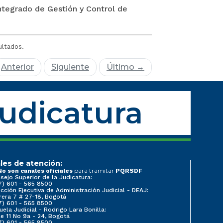
Integrado de Gestión y Control de
ultados.
Anterior
Siguiente
Último →
Judicatura
les de atención:
para tramitar
No son canales oficiales
PQRSDF
sejo Superior de la Judicatura:
7) 601 - 565 8500
ección Ejecutiva de Administración Judicial - DEAJ:
rera 7 # 27-18, Bogotá
7) 601 - 565 8500
uela Judicial - Rodrigo Lara Bonilla:
le 11 No 9a - 24, Bogotá
7) 601 - 565 8500