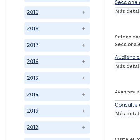
Seccional
Más detal
2019
2018
Seleccione
Seccional
2017
Audiencia
2016
Más detal
2015
Avances en
2014
Consulte 
2013
Más detal
2012
Visite el 