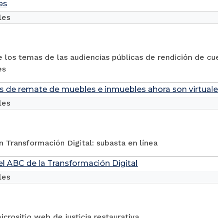
es
les
 los temas de las audiencias públicas de rendición de cu
es
s de remate de muebles e inmuebles ahora son virtual
les
 Transformación Digital: subasta en línea
el ABC de la Transformación Digital
les
micrositio web de justicia restaurativa