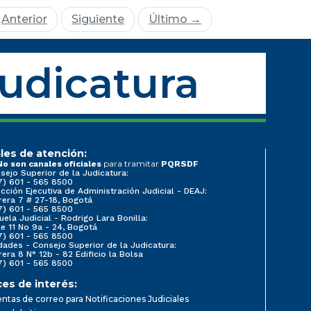
Anterior
Siguiente
Último →
Judicatura
les de atención:
para tramitar
No son canales oficiales
PQRSDF
sejo Superior de la Judicatura:
7) 601 - 565 8500
ección Ejecutiva de Administración Judicial - DEAJ:
rera 7 # 27-18, Bogotá
7) 601 - 565 8500
uela Judicial - Rodrigo Lara Bonilla:
le 11 No 9a - 24, Bogotá
7) 601 - 565 8500
dades - Consejo Superior de la Judicatura:
rera 8 N° 12b - 82 Edificio la Bolsa
7) 601 - 565 8500
ces de interés:
ntas de correo para Notificaciones Judiciales