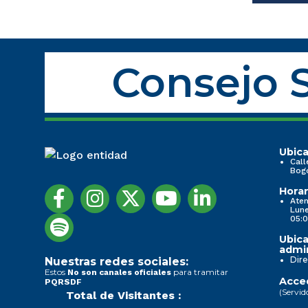
Consejo S
Ubica
Call
Bog
Horar
Aten
Lune
05:0
Ubica
admin
Dire
Nuestras redes sociales:
Estos
para tramitar
No son canales oficiales
Acced
PQRSDF
(Servid
Total de Visitantes :