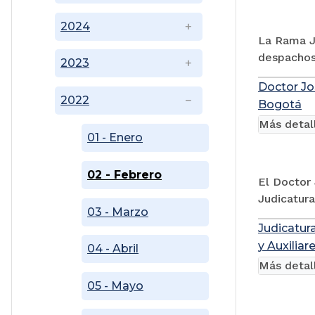
2024
La Rama Ju
despachos
2023
Doctor Jo
2022
Bogotá
Más detal
01 - Enero
02 - Febrero
El Doctor
Judicatur
03 - Marzo
Judicatur
y Auxiliar
04 - Abril
Más detal
05 - Mayo