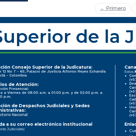
← Primero
uperior de la 
ción Consejo Superior de la Judicatura:
Cana
e 12 No 7 - 65, Palacio de Justicia Alfonso Reyes Echandía
Estos
otá - Colombia
Con
(+5
Dir
ios de Atención:
Car
ción Presencial:
(+5
s a Viernes de 08:00 a.m. a 01:00 p.m. y de 02:00 p.m. a
Esc
0 p.m.
Cal
(+5
ción de Despachos Judiciales y Sedes
Uni
istrativas:
Car
ctorio Nacional
(+5
a a su correo electrónico institucional
Enla
ores Judiciales)
Cue