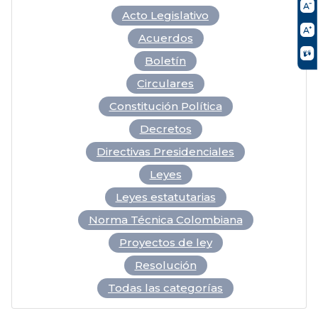
Acto Legislativo
Acuerdos
Boletín
Circulares
Constitución Política
Decretos
Directivas Presidenciales
Leyes
Leyes estatutarias
Norma Técnica Colombiana
Proyectos de ley
Resolución
Todas las categorías