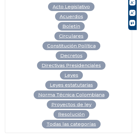
Acto Legislativo
Acuerdos
Boletín
Circulares
Constitución Política
Decretos
Directivas Presidenciales
Leyes
Leyes estatutarias
Norma Técnica Colombiana
Proyectos de ley
Resolución
Todas las categorías