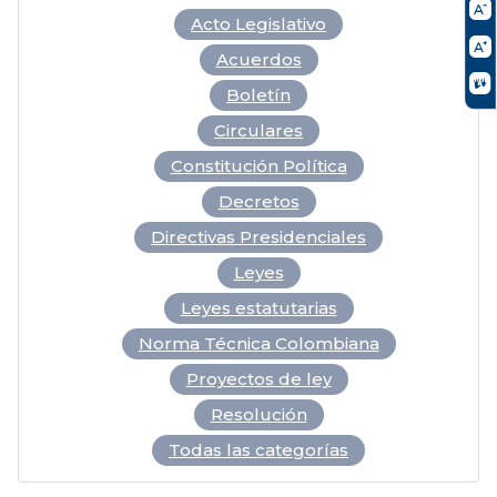
Acto Legislativo
Acuerdos
Boletín
Circulares
Constitución Política
Decretos
Directivas Presidenciales
Leyes
Leyes estatutarias
Norma Técnica Colombiana
Proyectos de ley
Resolución
Todas las categorías