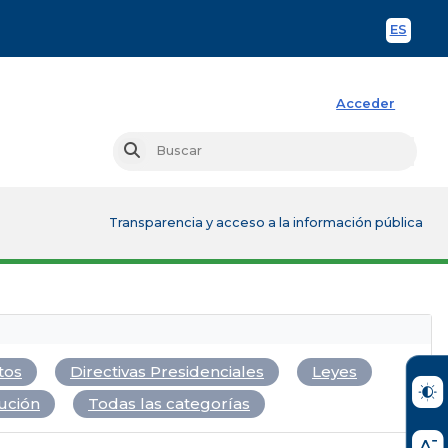
ES
Spani
Acceder
Busc
Buscar
Transparencia y acceso a la información pública
tos
Directivas Presidenciales
Leyes
ución
Todas las categorías