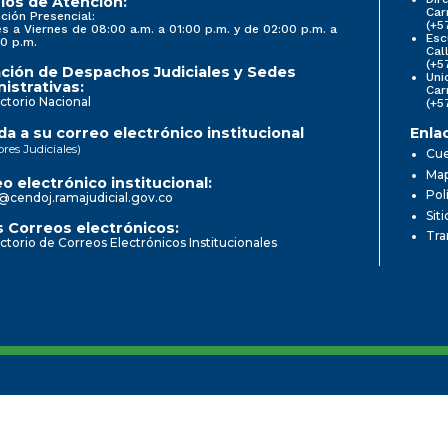
ios de Atención:
Car
ción Presencial:
(+5
s a Viernes de 08:00 a.m. a 01:00 p.m. y de 02:00 p.m. a
Esc
0 p.m.
Cal
(+5
ción de Despachos Judiciales y Sedes
Uni
istrativas:
Car
ctorio Nacional
(+5
a a su correo electrónico institucional
Enla
ores Judiciales)
Cue
Map
o electrónico institucional:
Pol
@cendoj.ramajudicial.gov.co
Sit
 Correos electrónicos:
Tra
ctorio de Correos Electrónicos Institucionales