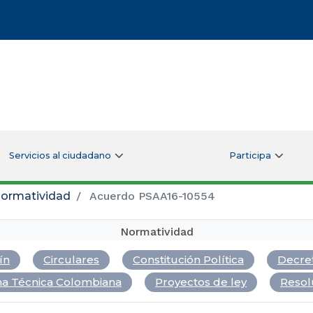
Servicios al ciudadano
Participa
ormatividad
Acuerdo PSAA16-10554
Normatividad
ín
Circulares
Constitución Política
Decre
a Técnica Colombiana
Proyectos de ley
Resol