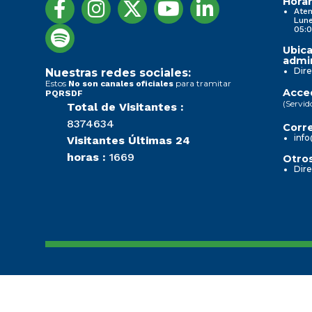
Horar
Aten
Lune
05:0
Ubica
admin
Dire
Nuestras redes sociales:
Estos
para tramitar
No son canales oficiales
Acced
PQRSDF
(Servid
Total de Visitantes :
8374634
Corre
info
Visitantes Últimas 24
horas :
1669
Otros
Dire