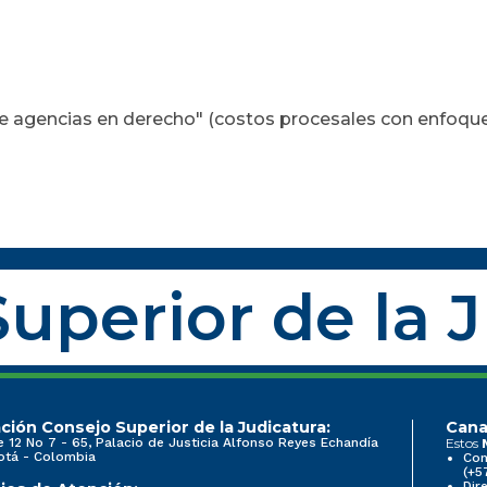
s de agencias en derecho" (costos procesales con enfoqu
uperior de la 
ción Consejo Superior de la Judicatura:
Cana
e 12 No 7 - 65, Palacio de Justicia Alfonso Reyes Echandía
Estos
otá - Colombia
Con
(+5
Dir