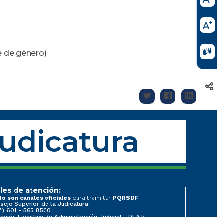
e de género)
Judicatura
les de atención:
para tramitar
No son canales oficiales
PQRSDF
sejo Superior de la Judicatura:
7) 601 - 565 8500
ección Ejecutiva de Administración Judicial - DEAJ: