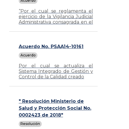
Acuerdo
“Por el cual se reglamenta el
ejercicio de la Vigilancia Judicial
Administrativa consagrada en el
artículo 101, numeral 6º, de la
Ley 270 de 1996"
Acuerdo No. PSAA14-10161
Acuerdo
Por el cual se actualiza el
Sistema Integrado de Gestión y
Control de la Calidad creado
mediante Acuerdo PSAA07-
3926 de 2007 y se establece el
Sistema Integrado de Gestión
" Resolución Ministerio de
y Control de la Calidad y el
Medio Ambiente – SIGCMA.
Salud y Protección Social No.
0002423 de 2018"
Resolución