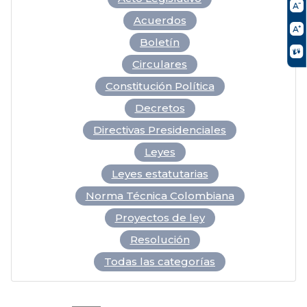
Acuerdos
Boletín
Circulares
Constitución Política
Decretos
Directivas Presidenciales
Leyes
Leyes estatutarias
Norma Técnica Colombiana
Proyectos de ley
Resolución
Todas las categorías