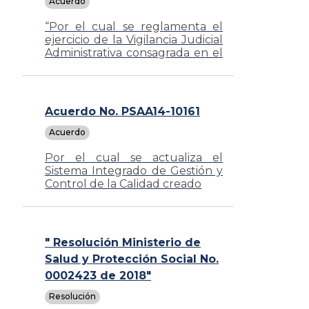
Acuerdo
“Por el cual se reglamenta el
ejercicio de la Vigilancia Judicial
Administrativa consagrada en el
artículo 101, numeral 6º, de la
Ley 270 de 1996"
Acuerdo No. PSAA14-10161
Acuerdo
Por el cual se actualiza el
Sistema Integrado de Gestión y
Control de la Calidad creado
mediante Acuerdo PSAA07-
3926 de 2007 y se establece el
Sistema Integrado de Gestión
" Resolución Ministerio de
y Control de la Calidad y el
Medio Ambiente – SIGCMA.
Salud y Protección Social No.
0002423 de 2018"
Resolución