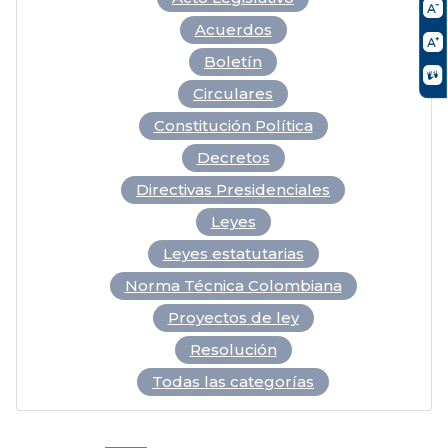
Acuerdos
Boletín
Circulares
Constitución Política
Decretos
Directivas Presidenciales
Leyes
Leyes estatutarias
Norma Técnica Colombiana
Proyectos de ley
Resolución
Todas las categorías