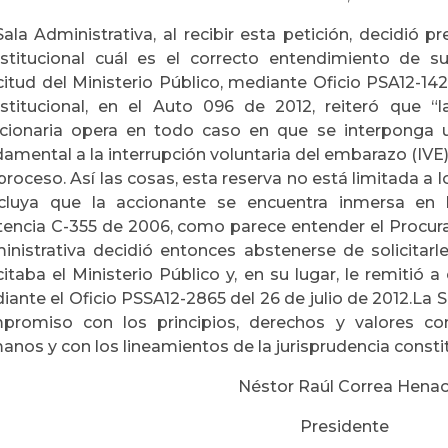
ala Administrativa, al recibir esta petición, decidió 
stitucional cuál es el correcto entendimiento de su
citud del Ministerio Público, mediante Oficio PSA12-142
stitucional, en el Auto 096 de 2012, reiteró que “l
icionaria opera en todo caso en que se interponga u
amental a la interrupción voluntaria del embarazo (IVE
proceso. Así las cosas, esta reserva no está limitada a 
cluya que la accionante se encuentra inmersa en l
tencia C-355 de 2006, como parece entender el Procura
inistrativa decidió entonces abstenerse de solicitarl
citaba el Ministerio Público y, en su lugar, le remitió 
ante el Oficio PSSA12-2865 del 26 de julio de 2012.La S
promiso con los principios, derechos y valores con
nos y con los lineamientos de la jurisprudencia constit
Néstor Raúl Correa Hena
Presidente