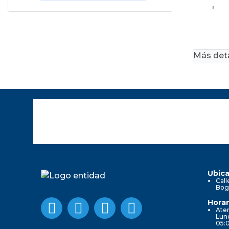
'
Más deta
Ubica
Call
Bog
Horar
Aten
Lune
05: