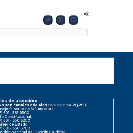
les de atención:
No son canales oficiales
para tramitar
PQRSDF
sejo Superior de la Judicatura:
7) 601 - 565 8500
te Constitucional:
7) 601 - 350 6200
sejo de Estado:
7) 601 - 350 6700
isión Nacional de Disciplina Judicial: