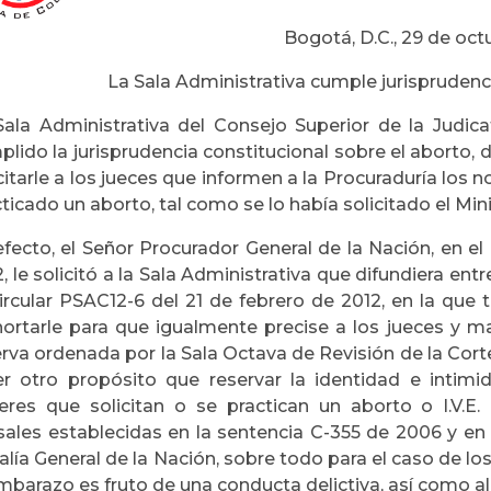
Bogotá, D.C., 29 de oc
La Sala Administrativa cumple jurisprudenc
Sala Administrativa del Consejo Superior de la Judic
plido la jurisprudencia constitucional sobre el aborto,
citarle a los jueces que informen a la Procuraduría los
ticado un aborto, tal como se lo había solicitado el Mini
efecto, el Señor Procurador General de la Nación, en e
, le solicitó a la Sala Administrativa que difundiera ent
ircular PSAC12-6 del 21 de febrero de 2012, en la que 
hortarle para que igualmente precise a los jueces y m
rva ordenada por la Sala Octava de Revisión de la Cort
er otro propósito que reservar la identidad e intimi
eres que solicitan o se practican un aborto o I.V.E
sales establecidas en la sentencia C-355 de 2006 y en 
alía General de la Nación, sobre todo para el caso de l
mbarazo es fruto de una conducta delictiva, así como al 