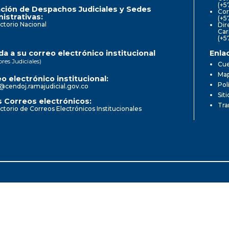
(+5
ción de Despachos Judiciales y Sedes
Cor
istrativas:
(+5
ctorio Nacional
Dir
Car
(+5
a a su correo electrónico institucional
Enla
ores Judiciales)
Cue
Map
o electrónico institucional:
Pol
@cendoj.ramajudicial.gov.co
Sit
 Correos electrónicos:
Tra
ctorio de Correos Electrónicos Institucionales