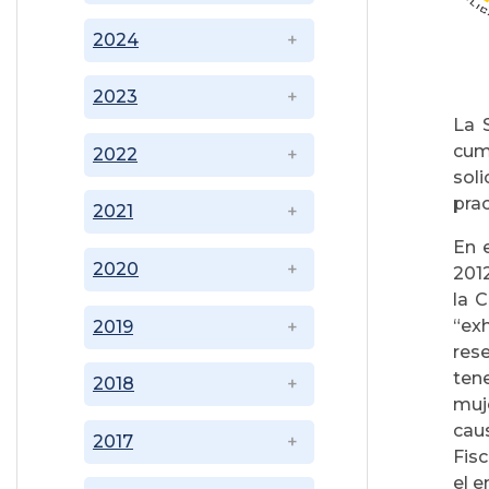
2024
2023
La 
cum
2022
soli
prac
2021
En 
2020
2012
la C
“ex
2019
rese
ten
2018
muj
cau
2017
Fisc
el e