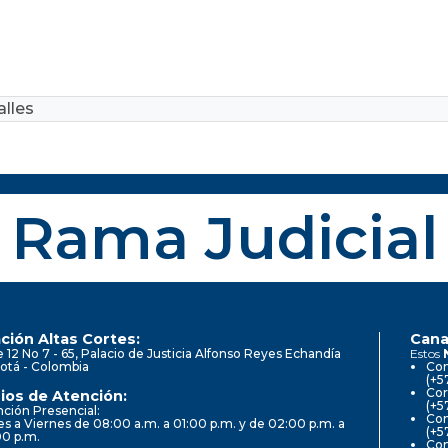
lles
Rama Judicial
ción Altas Cortes:
Cana
e 12 No 7 - 65, Palacio de Justicia Alfonso Reyes Echandía
Estos
otá - Colombia
Con
(+5
Cor
ios de Atención:
(+5
ción Presencial:
Con
s a Viernes de 08:00 a.m. a 01:00 p.m. y de 02:00 p.m. a
(+5
00 p.m.
Com