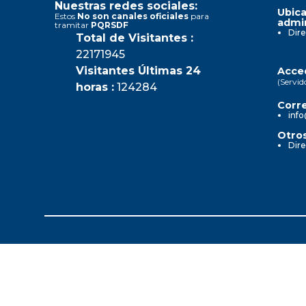
Nuestras redes sociales:
Ubica
Estos
No son canales oficiales
para
admin
tramitar
PQRSDF
Dire
Total de Visitantes :
22171945
Visitantes Últimas 24
Acced
(Servid
horas :
124284
Corre
info
Otros
Dire