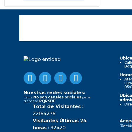
Ubica
Call
Bog
Horar
Aten
Lune
05:
Nuestras redes sociales:
Ubica
Estos
No son canales oficiales
para
admin
tramitar
PQRSDF
Dire
Total de Visitantes :
22164276
Visitantes Últimas 24
Acced
(Servid
horas :
92420