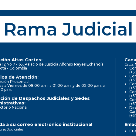
Rama Judicial
ción Altas Cortes:
Cana
e 12 No 7 - 65, Palacio de Justicia Alfonso Reyes Echandía
Estos
otá - Colombia
Con
(+5
Cor
ios de Atención:
(+5
ción Presencial:
Con
s a Viernes de 08:00 a.m. a 01:00 p.m. y de 02:00 p.m. a
(+5
00 p.m.
Com
(+5
ción de Despachos Judiciales y Sedes
Cor
istrativas:
(+5
ctorio Nacional
Dir
Car
(+5
a a su correo electrónico institucional
Enla
ores Judiciales)
Cue