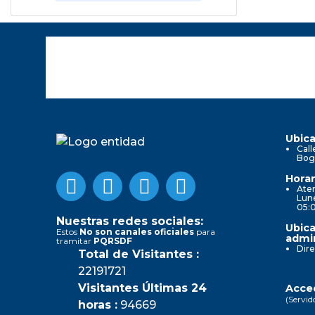
Ubica
Call
Bog
Horar
Aten
Lune
05:
Nuestras redes sociales:
Ubica
Estos
No son canales oficiales
para
admin
tramitar
PQRSDF
Dire
Total de Visitantes :
22191721
Visitantes Últimas 24
Acced
(Servid
horas :
94669