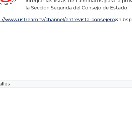
integrar las listas de candidatos para la pr
la Sección Segunda del Consejo de Estado.
p://www.ustream.tv/channel/entrevista-consejero
&n bsp
lles