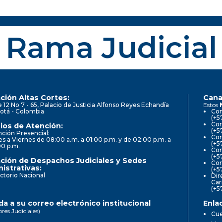
Rama Judicial
ción Altas Cortes:
Cana
e 12 No 7 - 65, Palacio de Justicia Alfonso Reyes Echandía
Estos
otá - Colombia
Con
(+5
Cor
ios de Atención:
(+5
ción Presencial:
Con
s a Viernes de 08:00 a.m. a 01:00 p.m. y de 02:00 p.m. a
(+5
00 p.m.
Com
(+5
ción de Despachos Judiciales y Sedes
Cor
istrativas:
(+5
ctorio Nacional
Dir
Car
(+5
a a su correo electrónico institucional
Enla
ores Judiciales)
Cue