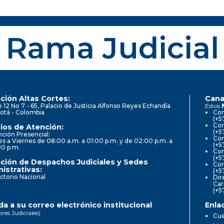
Rama Judicial
ción Altas Cortes:
Cana
e 12 No 7 - 65, Palacio de Justicia Alfonso Reyes Echandía
Estos
otá - Colombia
Con
(+5
Cor
ios de Atención:
(+5
ción Presencial:
Con
s a Viernes de 08:00 a.m. a 01:00 p.m. y de 02:00 p.m. a
(+5
00 p.m.
Com
(+5
ción de Despachos Judiciales y Sedes
Cor
istrativas:
(+5
ctorio Nacional
Dir
Car
(+5
a a su correo electrónico institucional
Enla
ores Judiciales)
Cue