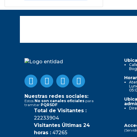
Ubica
Call
Bog
Horar
Aten
Lune
05:
Nuestras redes sociales:
Ubica
Estos
No son canales oficiales
para
admin
tramitar
PQRSDF
Dire
Total de Visitantes :
22233904
Visitantes Últimas 24
Acced
(Servid
horas :
47265