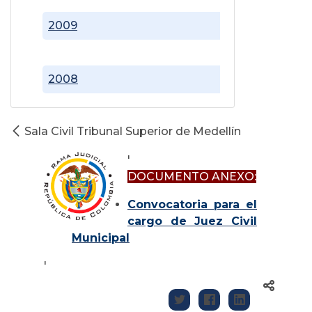
2009
2008
Sala Civil Tribunal Superior de Medellín
'
DOCUMENTO ANEXO:
Convocatoria para el
cargo de Juez Civil
Municipal
'