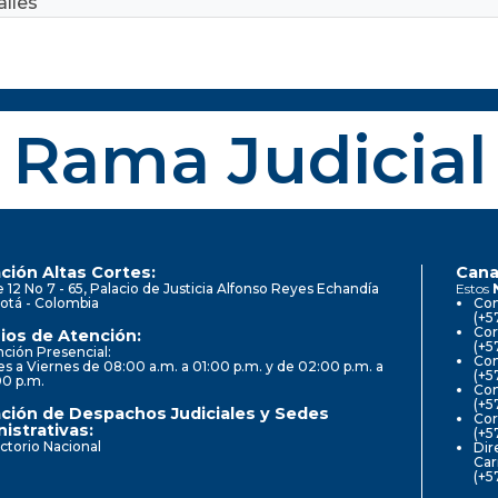
lles
Rama Judicial
ción Altas Cortes:
Cana
e 12 No 7 - 65, Palacio de Justicia Alfonso Reyes Echandía
Estos
otá - Colombia
Con
(+5
Cor
ios de Atención:
(+5
ción Presencial:
Con
s a Viernes de 08:00 a.m. a 01:00 p.m. y de 02:00 p.m. a
(+5
00 p.m.
Com
(+5
ción de Despachos Judiciales y Sedes
Cor
istrativas:
(+5
ctorio Nacional
Dir
Car
(+5