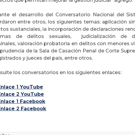
ctos que permitan mejorar la gestión judicial" agregó.
ante el desarrollo del Conversatorio Nacional del Si
rdaron entre otros, los siguientes temas
: aplicación s
tos sustanciales, la incorporación de declaraciones ren
timas de delitos sexuales, judicialización de 
minales, valoración probatoria en delitos con menores v
isprudencia de la Sala de Casación Penal de Corte Supre
strados y jueces del país, entre otros.
ulte los conversatorios en los siguientes enlaces:
Enlace 1 YouTube
Enlace 2 YouTube
Enlace 1
Facebook
Enlace 2
Facebook