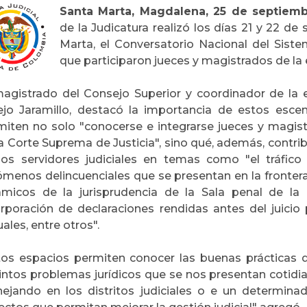
Santa Marta, Magdalena, 25 de septiem
de la Judicatura realizó los días 21 y 22 d
Marta, el Conversatorio Nacional del Siste
que participaron jueces y magistrados de la
magistrado del Consejo Superior y coordinador de la e
lejo Jaramillo, destacó la importancia de estos esc
miten no solo "conocerse e integrarse jueces y magist
a Corte Suprema de Justicia", sino qué, además, contri
los servidores judiciales en temas como "el tráfic
ómenos delincuenciales que se presentan en la fronte
ámicos de la jurisprudencia de la Sala penal de la
orporación de declaraciones rendidas antes del juicio
ales, entre otros".
tos espacios permiten conocer las buenas práctica
tintos problemas jurídicos que se nos presentan cotid
ejando en los distritos judiciales o e un determinad