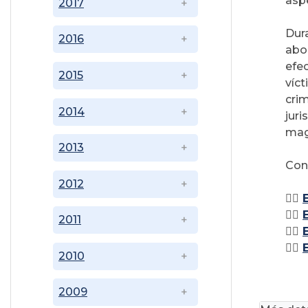
aspe
2017
Dur
2016
abo
efec
2015
víc
cri
2014
jur
magi
2013
Cons
2012
👉🏽
👉🏽
2011
👉🏽
👉🏽
2010
2009