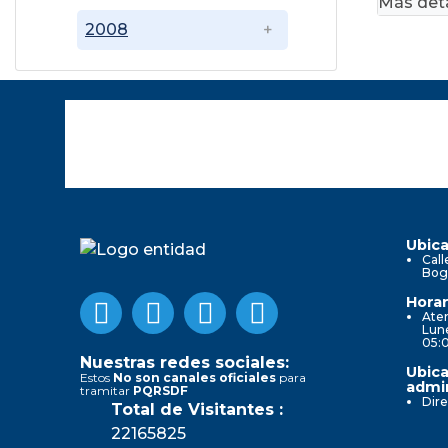
Más deta
2008
Ubica
Call
Bog
Horar
Aten
Lune
05:
Nuestras redes sociales:
Ubica
Estos
No son canales oficiales
para
admin
tramitar
PQRSDF
Dire
Total de Visitantes :
22165825