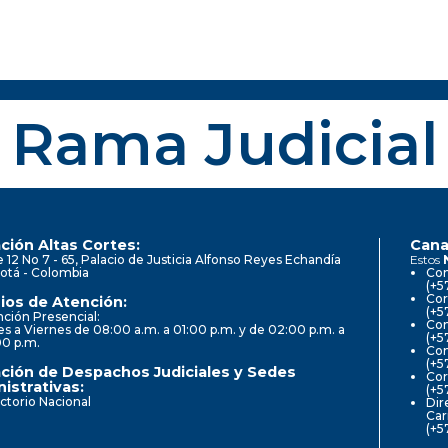
Rama Judicial
ción Altas Cortes:
Cana
e 12 No 7 - 65, Palacio de Justicia Alfonso Reyes Echandía
Estos
otá - Colombia
Con
(+5
Cor
ios de Atención:
(+5
ción Presencial:
Con
s a Viernes de 08:00 a.m. a 01:00 p.m. y de 02:00 p.m. a
(+5
00 p.m.
Com
(+5
ción de Despachos Judiciales y Sedes
Cor
istrativas:
(+5
ctorio Nacional
Dir
Car
(+5