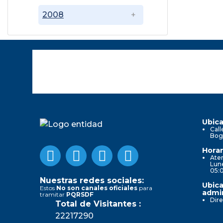
2008
Ubica
Call
Bog
Horar
Aten
Lune
05:
Nuestras redes sociales:
Ubica
Estos
No son canales oficiales
para
admin
tramitar
PQRSDF
Dire
Total de Visitantes :
22217290