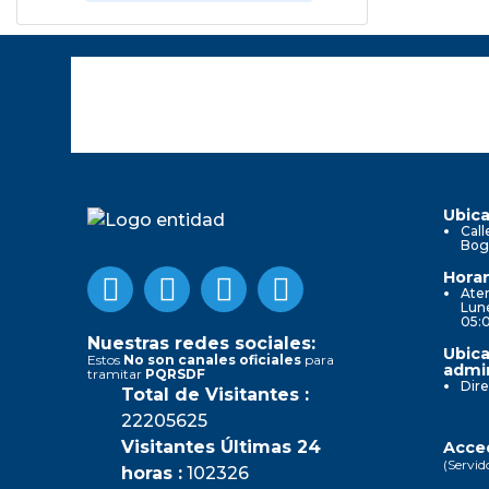
Ubica
Call
Bog
Horar
Aten
Lune
05:
Nuestras redes sociales:
Ubica
Estos
No son canales oficiales
para
admin
tramitar
PQRSDF
Dire
Total de Visitantes :
22205625
Visitantes Últimas 24
Acced
(Servid
horas :
102326