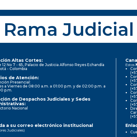
Rama Judicial
ción Altas Cortes:
Cana
e 12 No 7 - 65, Palacio de Justicia Alfonso Reyes Echandía
Estos
otá - Colombia
Con
(+5
Cor
ios de Atención:
(+5
ción Presencial:
Con
s a Viernes de 08:00 a.m. a 01:00 p.m. y de 02:00 p.m. a
(+5
00 p.m.
Com
(+5
ción de Despachos Judiciales y Sedes
Cor
istrativas:
(+5
ctorio Nacional
Dir
Car
(+5
a a su correo electrónico institucional
Enla
ores Judiciales)
Cue