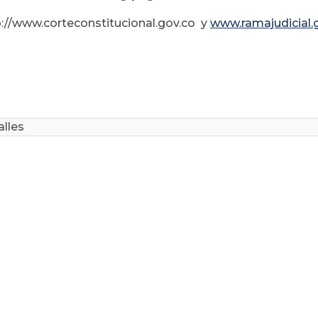
p://www.corteconstitucional.gov.co y
www.ramajudicial.
lles