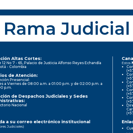
Rama Judicial
ción Altas Cortes:
Cana
e 12 No 7 - 65, Palacio de Justicia Alfonso Reyes Echandía
Estos
otá - Colombia
Con
(+5
Cor
ios de Atención:
(+5
ción Presencial:
Con
s a Viernes de 08:00 a.m. a 01:00 p.m. y de 02:00 p.m. a
(+5
00 p.m.
Com
(+5
ción de Despachos Judiciales y Sedes
Cor
istrativas:
(+5
ctorio Nacional
Dir
Car
(+5
a a su correo electrónico institucional
Enla
ores Judiciales)
Cue