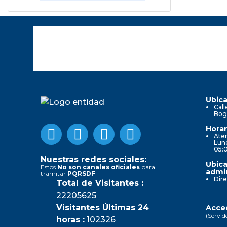
Ubica
Call
Bog
Horar
Aten
Lune
05:
Nuestras redes sociales:
Ubica
Estos
No son canales oficiales
para
admin
tramitar
PQRSDF
Dire
Total de Visitantes :
22205625
Visitantes Últimas 24
Acced
(Servid
horas :
102326