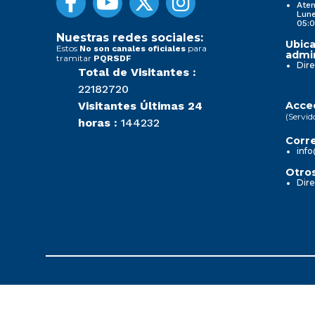
Aten
Lune
05:0
Nuestras redes sociales:
Ubica
Estos
para
No son canales oficiales
admin
tramitar
PQRSDF
Dire
Total de Visitantes :
22182720
Visitantes Últimas 24
Acced
(Servid
horas :
144232
Corre
info
Otros
Dire