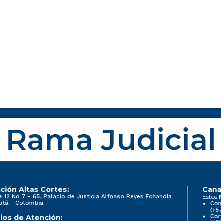
Rama Judicial
ción Altas Cortes:
Cana
e 12 No 7 - 65, Palacio de Justicia Alfonso Reyes Echandía
Estos
otá - Colombia
Con
(+5
Cor
ios de Atención: