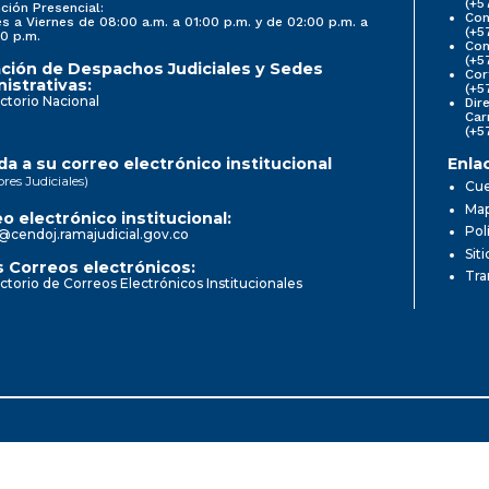
(+5
ción Presencial:
Con
s a Viernes de 08:00 a.m. a 01:00 p.m. y de 02:00 p.m. a
(+5
0 p.m.
Com
(+5
ción de Despachos Judiciales y Sedes
Cor
istrativas:
(+5
ctorio Nacional
Dir
Car
(+5
a a su correo electrónico institucional
Enla
ores Judiciales)
Cue
Map
o electrónico institucional:
Pol
@cendoj.ramajudicial.gov.co
Sit
 Correos electrónicos:
Tra
ctorio de Correos Electrónicos Institucionales