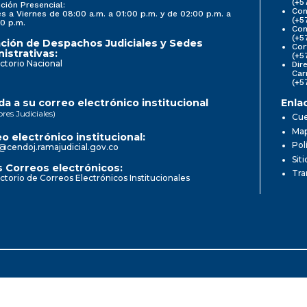
(+5
ción Presencial:
Con
s a Viernes de 08:00 a.m. a 01:00 p.m. y de 02:00 p.m. a
(+5
0 p.m.
Com
(+5
ción de Despachos Judiciales y Sedes
Cor
istrativas:
(+5
ctorio Nacional
Dir
Car
(+5
a a su correo electrónico institucional
Enla
ores Judiciales)
Cue
Map
o electrónico institucional:
Pol
@cendoj.ramajudicial.gov.co
Sit
 Correos electrónicos:
Tra
ctorio de Correos Electrónicos Institucionales