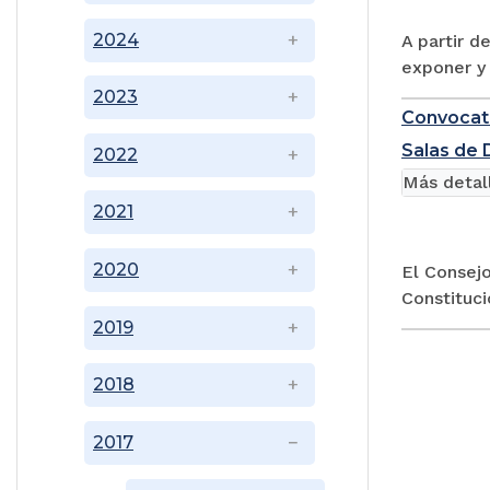
2024
A partir d
exponer y 
2023
Convocato
Salas de 
2022
Más detal
2021
2020
El Consejo
Constituci
2019
2018
2017