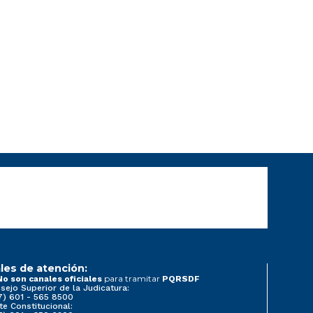
les de atención:
para tramitar
No son canales oficiales
PQRSDF
sejo Superior de la Judicatura:
7) 601 - 565 8500
te Constitucional: