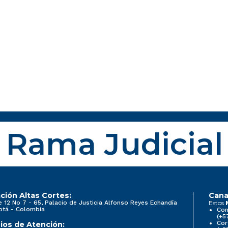
Rama Judicial
ción Altas Cortes:
Cana
e 12 No 7 - 65, Palacio de Justicia Alfonso Reyes Echandía
Estos
otá - Colombia
Con
(+5
Cor
ios de Atención: