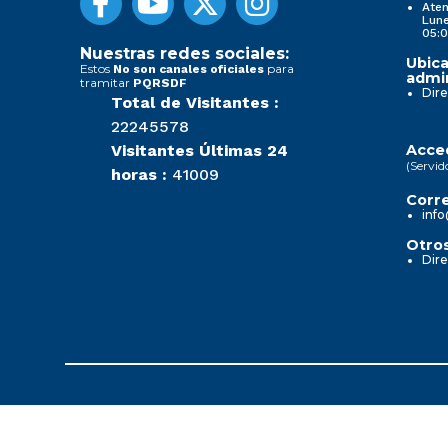
Aten
Lune
05:0
Nuestras redes sociales:
Ubica
Estos
para
No son canales oficiales
admin
tramitar
PQRSDF
Dire
Total de Visitantes :
22245578
Visitantes Últimas 24
Acced
(Servid
horas :
41009
Corre
info
Otros
Dire