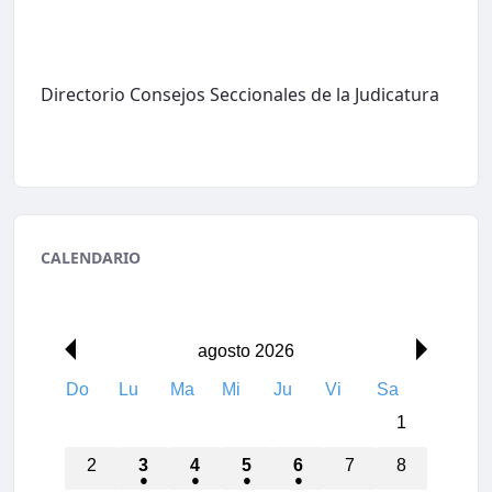
Directorio Consejos Seccionales de la Judicatura
CALENDARIO
00:00
agosto 2026
Do
Lu
Ma
Mi
Ju
Vi
Sa
01:00
1
02:00
2
3
4
5
6
7
8