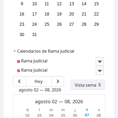
03:00
9
10
11
12
13
14
15
16
17
18
19
20
21
22
04:00
23
24
25
26
27
28
29
05:00
30
31
06:00
Calendarios de Rama Judicial
07:00
Rama Judicial
Rama Judicial
08:00
IIICon
greso
Region
Hoy
al
09:00
Jurisdi
agosto 02 — 08, 2026
cción
Conten
10:00
ciosa
agosto 02 — 08, 2026
Admini
strativ
a del
11:00
07
02
03
04
05
06
08
Caribe