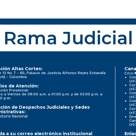
Rama Judicial
ción Altas Cortes:
Cana
e 12 No 7 - 65, Palacio de Justicia Alfonso Reyes Echandía
Estos
otá - Colombia
Con
(+5
Cor
ios de Atención:
(+5
ción Presencial:
Con
s a Viernes de 08:00 a.m. a 01:00 p.m. y de 02:00 p.m. a
(+5
0 p.m.
Com
(+5
ción de Despachos Judiciales y Sedes
Cor
istrativas:
(+5
ctorio Nacional
Dir
Car
(+5
a a su correo electrónico institucional
Enla