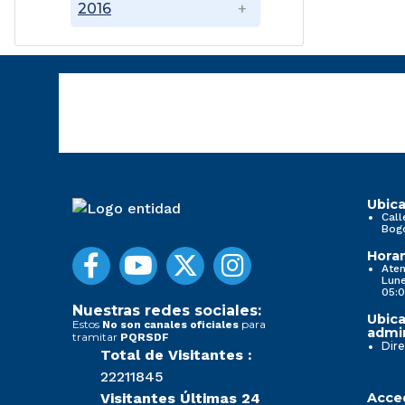
2016
Ubica
Call
Bog
Horar
Aten
Lune
05:0
Nuestras redes sociales:
Ubica
Estos
para
No son canales oficiales
admin
tramitar
PQRSDF
Dire
Total de Visitantes :
22211845
Visitantes Últimas 24
Acced