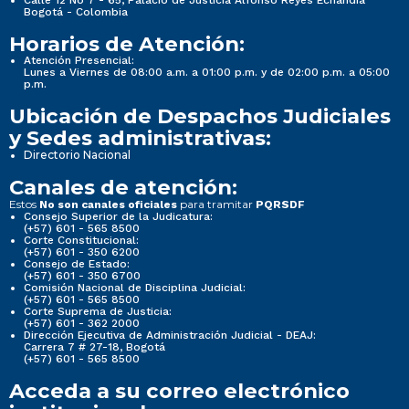
Calle 12 No 7 - 65, Palacio de Justicia Alfonso Reyes Echandía
Bogotá - Colombia
Horarios de Atención:
Atención Presencial:
Lunes a Viernes de 08:00 a.m. a 01:00 p.m. y de 02:00 p.m. a 05:00
p.m.
Ubicación de Despachos Judiciales
y Sedes administrativas:
Directorio Nacional
Canales de atención:
Estos
para tramitar
No son canales oficiales
PQRSDF
Consejo Superior de la Judicatura:
(+57) 601 - 565 8500
Corte Constitucional:
(+57) 601 - 350 6200
Consejo de Estado:
(+57) 601 - 350 6700
Comisión Nacional de Disciplina Judicial:
(+57) 601 - 565 8500
Corte Suprema de Justicia:
(+57) 601 - 362 2000
Dirección Ejecutiva de Administración Judicial - DEAJ:
Carrera 7 # 27-18, Bogotá
(+57) 601 - 565 8500
Acceda a su correo electrónico