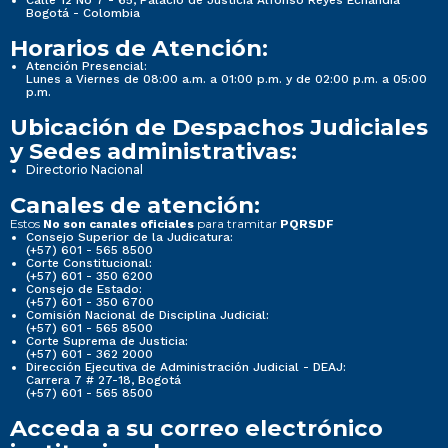
Calle 12 No 7 - 65, Palacio de Justicia Alfonso Reyes Echandía
Bogotá - Colombia
Horarios de Atención:
Atención Presencial:
Lunes a Viernes de 08:00 a.m. a 01:00 p.m. y de 02:00 p.m. a 05:00
p.m.
Ubicación de Despachos Judiciales
y Sedes administrativas:
Directorio Nacional
Canales de atención:
Estos
para tramitar
No son canales oficiales
PQRSDF
Consejo Superior de la Judicatura:
(+57) 601 - 565 8500
Corte Constitucional:
(+57) 601 - 350 6200
Consejo de Estado:
(+57) 601 - 350 6700
Comisión Nacional de Disciplina Judicial:
(+57) 601 - 565 8500
Corte Suprema de Justicia:
(+57) 601 - 362 2000
Dirección Ejecutiva de Administración Judicial - DEAJ:
Carrera 7 # 27-18, Bogotá
(+57) 601 - 565 8500
Acceda a su correo electrónico