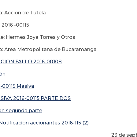
a: Acción de Tutela
 2016 -00115
e: Hermes Joya Torres y Otros
o: Area Metropolitana de Bucaramanga
CION FALLO 2016-00108
ión
-00115 M
asiva
IVA 2016-00115 PARTE DOS
ion segunda parte
otificación accionantes 2016-115 (2)
 de septiembre 