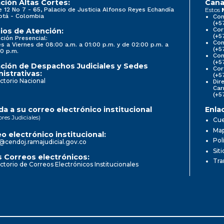
ción Altas Cortes:
Cana
e 12 No 7 - 65, Palacio de Justicia Alfonso Reyes Echandía
Estos
otá - Colombia
Con
(+5
Cor
ios de Atención:
(+5
ción Presencial:
Con
s a Viernes de 08:00 a.m. a 01:00 p.m. y de 02:00 p.m. a
(+5
0 p.m.
Com
(+5
ción de Despachos Judiciales y Sedes
Cor
istrativas:
(+5
ctorio Nacional
Dir
Car
(+5
a a su correo electrónico institucional
Enla
ores Judiciales)
Cue
Map
o electrónico institucional:
Pol
@cendoj.ramajudicial.gov.co
Sit
 Correos electrónicos:
Tra
ctorio de Correos Electrónicos Institucionales