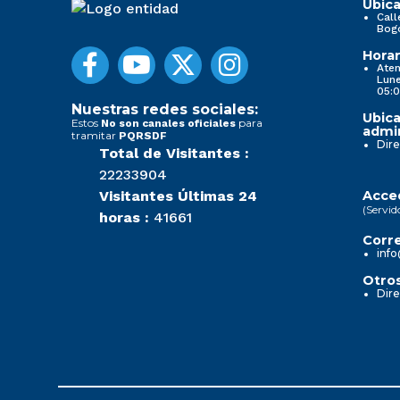
Ubica
Call
Bog
Horar
Aten
Lune
05:0
Nuestras redes sociales:
Ubica
Estos
para
No son canales oficiales
admin
tramitar
PQRSDF
Dire
Total de Visitantes :
22233904
Visitantes Últimas 24
Acced
(Servid
horas :
41661
Corre
info
Otros
Dire