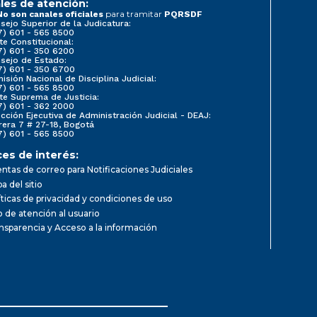
les de atención:
para tramitar
No son canales oficiales
PQRSDF
sejo Superior de la Judicatura:
7) 601 - 565 8500
te Constitucional:
7) 601 - 350 6200
sejo de Estado:
7) 601 - 350 6700
isión Nacional de Disciplina Judicial:
7) 601 - 565 8500
te Suprema de Justicia:
7) 601 - 362 2000
ección Ejecutiva de Administración Judicial - DEAJ:
rera 7 # 27-18, Bogotá
7) 601 - 565 8500
ces de interés:
ntas de correo para Notificaciones Judiciales
a del sitio
íticas de privacidad y condiciones de uso
io de atención al usuario
nsparencia y Acceso a la información