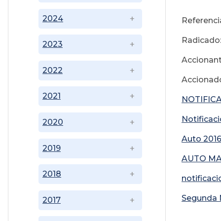
2024
Referenci
Radicado:
2023
Accionant
2022
Accionad
2021
NOTIFICA
Notificac
2020
Auto 2016
2019
AUTO MAS
2018
notificac
Segunda N
2017
23