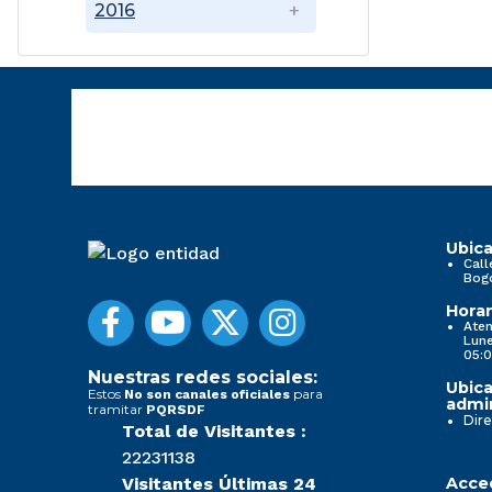
2016
Ubica
Call
Bog
Horar
Aten
Lune
05:0
Nuestras redes sociales:
Ubica
Estos
para
No son canales oficiales
admin
tramitar
PQRSDF
Dire
Total de Visitantes :
22231138
Visitantes Últimas 24
Acced