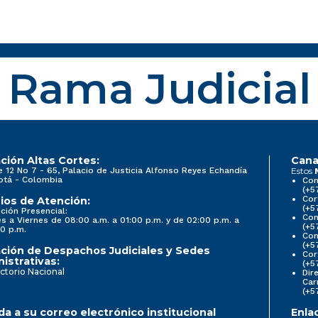
Rama Judicial
ción Altas Cortes:
Cana
e 12 No 7 - 65, Palacio de Justicia Alfonso Reyes Echandía
Estos
otá - Colombia
Con
(+5
Cor
ios de Atención:
(+5
ción Presencial:
Con
s a Viernes de 08:00 a.m. a 01:00 p.m. y de 02:00 p.m. a
(+5
0 p.m.
Com
(+5
ción de Despachos Judiciales y Sedes
Cor
istrativas:
(+5
ctorio Nacional
Dir
Car
(+5
a a su correo electrónico institucional
Enla