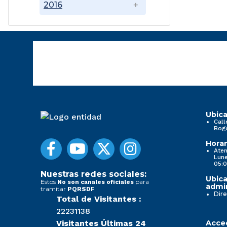
2016
Ubica
Call
Bog
Horar
Aten
Lune
05:0
Nuestras redes sociales:
Ubica
Estos
para
No son canales oficiales
admin
tramitar
PQRSDF
Dire
Total de Visitantes :
22231138
Visitantes Últimas 24
Acced