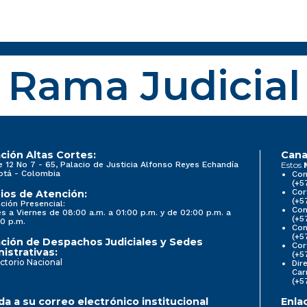
Rama Judicial
ción Altas Cortes:
Cana
e 12 No 7 - 65, Palacio de Justicia Alfonso Reyes Echandía
Estos
otá - Colombia
Con
(+5
Cor
ios de Atención:
(+5
ción Presencial:
Con
s a Viernes de 08:00 a.m. a 01:00 p.m. y de 02:00 p.m. a
(+5
0 p.m.
Com
(+5
ción de Despachos Judiciales y Sedes
Cor
istrativas:
(+5
ctorio Nacional
Dir
Car
(+5
a a su correo electrónico institucional
Enla