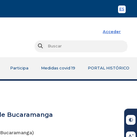
ES
Spani
Acceder
Busc
Buscar
Participa
Medidas covid 19
PORTAL HISTÓRICO
l de Bucaramanga
 Bucaramanga)