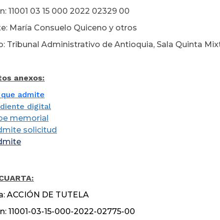
n: 11001 03 15 000 2022 02329 00
e: María Consuelo Quiceno y otros
: Tribunal Administrativo de Antioquia, Sala Quinta Mix
os anexos:
 que admite
iente digital
be memorial
dmite solicitud
dmite
unio 01 d
 CUARTA
:
ia: ACCIÓN DE TUTELA
n: 11001-03-15-000-2022-02775-00