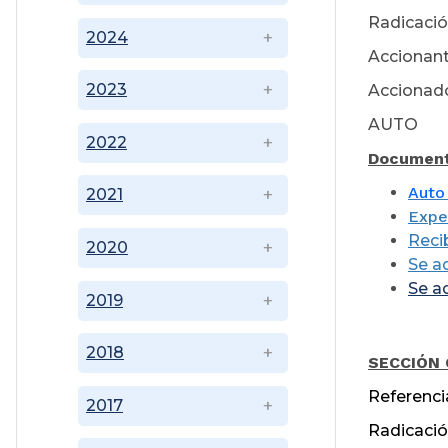
Radicació
2024
Accionant
2023
Accionado
AUTO
2022
Document
Auto
2021
Exped
Reci
2020
Se a
Se a
2019
J
2018
SECCIÓN
Referenc
2017
Radicació