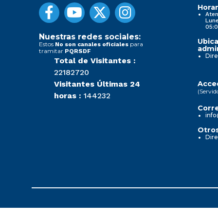
Horar
Aten
Lune
05:0
Nuestras redes sociales:
Ubica
Estos
para
No son canales oficiales
admin
tramitar
PQRSDF
Dire
Total de Visitantes :
22182720
Visitantes Últimas 24
Acced
(Servid
horas :
144232
Corre
info
Otros
Dire