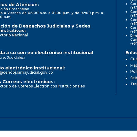
Cor
ios de Atención:
(+5
ción Presencial:
Con
s a Viernes de 08:00 a.m. a 01:00 p.m. y de 02:00 p.m. a
(+5
0 p.m.
Com
(+5
ción de Despachos Judiciales y Sedes
Cor
istrativas:
(+5
ctorio Nacional
Dir
Car
(+5
a a su correo electrónico institucional
Enla
ores Judiciales)
Cue
Map
o electrónico institucional:
Pol
@cendoj.ramajudicial.gov.co
Sit
 Correos electrónicos:
Tra
ctorio de Correos Electrónicos Institucionales