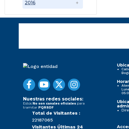
2016
Ubica
Call
Bog
Horar
Aten
Lune
05:0
Nuestras redes sociales:
Ubica
Estos
para
No son canales oficiales
admin
tramitar
PQRSDF
Dire
Total de Visitantes :
22187065
Visitantes Últimas 24
Acced