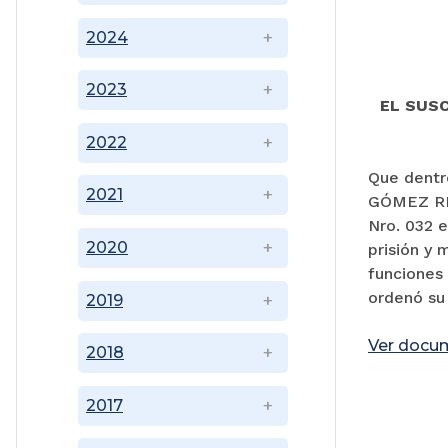
2024
2023
EL SUSC
2022
Que dentr
2021
GÓMEZ RIV
Nro. 032 e
2020
prisión y 
funciones 
ordenó su
2019
Ver docu
2018
2017