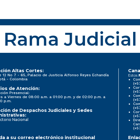
Rama Judicial
ción Altas Cortes:
Cana
e 12 No 7 - 65, Palacio de Justicia Alfonso Reyes Echandía
Estos
otá - Colombia
Con
(+5
Cor
ios de Atención:
(+5
ción Presencial:
Con
s a Viernes de 08:00 a.m. a 01:00 p.m. y de 02:00 p.m. a
(+5
0 p.m.
Com
(+5
ción de Despachos Judiciales y Sedes
Cor
istrativas:
(+5
ctorio Nacional
Dir
Car
(+5
a a su correo electrónico institucional
Enla