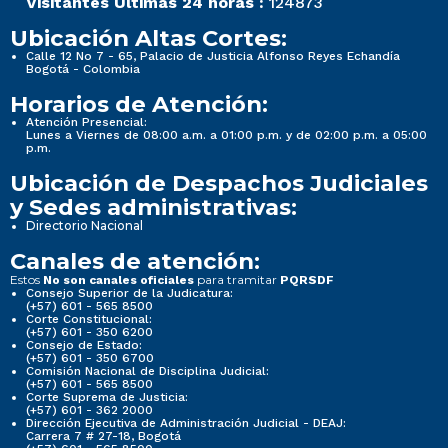
Visitantes Últimas 24 horas :
124873
Ubicación Altas Cortes:
Calle 12 No 7 - 65, Palacio de Justicia Alfonso Reyes Echandía
Bogotá - Colombia
Horarios de Atención:
Atención Presencial:
Lunes a Viernes de 08:00 a.m. a 01:00 p.m. y de 02:00 p.m. a 05:00
p.m.
Ubicación de Despachos Judiciales
y Sedes administrativas:
Directorio Nacional
Canales de atención:
Estos
para tramitar
No son canales oficiales
PQRSDF
Consejo Superior de la Judicatura:
(+57) 601 - 565 8500
Corte Constitucional:
(+57) 601 - 350 6200
Consejo de Estado:
(+57) 601 - 350 6700
Comisión Nacional de Disciplina Judicial:
(+57) 601 - 565 8500
Corte Suprema de Justicia:
(+57) 601 - 362 2000
Dirección Ejecutiva de Administración Judicial - DEAJ:
Carrera 7 # 27-18, Bogotá