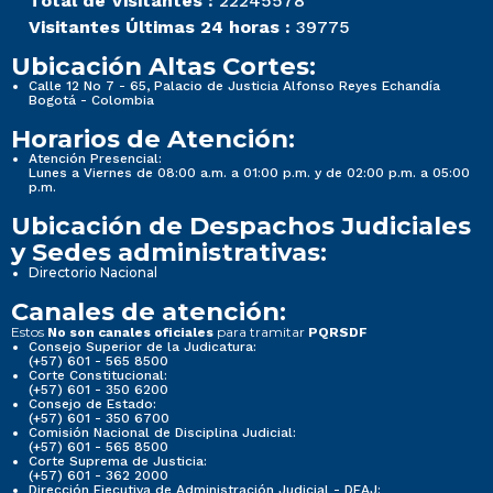
Total de Visitantes :
22245578
Visitantes Últimas 24 horas :
39775
Ubicación Altas Cortes:
Calle 12 No 7 - 65, Palacio de Justicia Alfonso Reyes Echandía
Bogotá - Colombia
Horarios de Atención:
Atención Presencial:
Lunes a Viernes de 08:00 a.m. a 01:00 p.m. y de 02:00 p.m. a 05:00
p.m.
Ubicación de Despachos Judiciales
y Sedes administrativas:
Directorio Nacional
Canales de atención:
Estos
para tramitar
No son canales oficiales
PQRSDF
Consejo Superior de la Judicatura:
(+57) 601 - 565 8500
Corte Constitucional:
(+57) 601 - 350 6200
Consejo de Estado:
(+57) 601 - 350 6700
Comisión Nacional de Disciplina Judicial:
(+57) 601 - 565 8500
Corte Suprema de Justicia:
(+57) 601 - 362 2000
Dirección Ejecutiva de Administración Judicial - DEAJ: