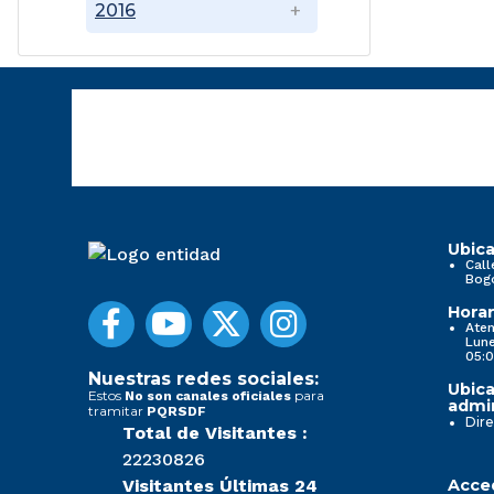
2016
Ubica
Call
Bog
Horar
Aten
Lune
05:0
Nuestras redes sociales:
Ubica
Estos
para
No son canales oficiales
admin
tramitar
PQRSDF
Dire
Total de Visitantes :
22230826
Visitantes Últimas 24
Acced