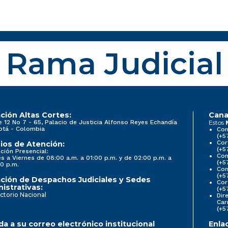
Rama Judicial
ción Altas Cortes:
Cana
e 12 No 7 - 65, Palacio de Justicia Alfonso Reyes Echandía
Estos
otá - Colombia
Con
(+5
Cor
ios de Atención:
(+5
ción Presencial:
Con
s a Viernes de 08:00 a.m. a 01:00 p.m. y de 02:00 p.m. a
(+5
0 p.m.
Com
(+5
ción de Despachos Judiciales y Sedes
Cor
istrativas:
(+5
ctorio Nacional
Dir
Car
(+5
a a su correo electrónico institucional
Enla