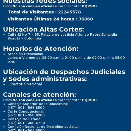
Nuestras redes sociales:
Estos
para tramitar
No son canales oficiales
PQRSDF
Total de Visitantes :
22245578
Visitantes Últimas 24 horas :
36860
Ubicación Altas Cortes:
Calle 12 No 7 - 65, Palacio de Justicia Alfonso Reyes Echandía
Bogotá - Colombia
Horarios de Atención:
Atención Presencial:
Lunes a Viernes de 08:00 a.m. a 01:00 p.m. y de 02:00 p.m. a 05:00
p.m.
Ubicación de Despachos Judiciales
y Sedes administrativas:
Directorio Nacional
Canales de atención:
Estos
para tramitar
No son canales oficiales
PQRSDF
Consejo Superior de la Judicatura:
(+57) 601 - 565 8500
Corte Constitucional:
(+57) 601 - 350 6200
Consejo de Estado:
(+57) 601 - 350 6700
Comisión Nacional de Disciplina Judicial:
(+57) 601 - 565 8500