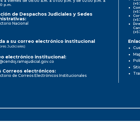
s a Viernes de 08:00 a.m. a 01:00 p.m. y de 02:00 p.m. a
(+5
0 p.m.
Com
(+5
ción de Despachos Judiciales y Sedes
Cor
istrativas:
(+5
ctorio Nacional
Dir
Car
(+5
a a su correo electrónico institucional
Enla
ores Judiciales)
Cue
Map
o electrónico institucional:
Pol
@cendoj.ramajudicial.gov.co
Sit
 Correos electrónicos:
Tra
ctorio de Correos Electrónicos Institucionales