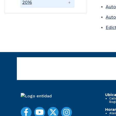
2016
Auto
Auto
Edic
Ubica
Call
Bog
Horar
Aten