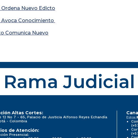
 Ordena Nuevo Edicto
 Avoca Conocimiento
to Comunica Nuevo
Rama Judicial
ción Altas Cortes:
Cana
e 12 No 7 - 65, Palacio de Justicia Alfonso Reyes Echandía
Estos
otá - Colombia
Con
(+5
Cor
ios de Atención:
(+5
ción Presencial:
Con