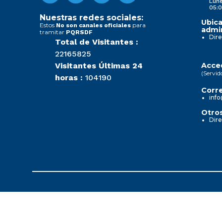
Lune
05:0
Nuestras redes sociales:
Ubica
Estos
para
No son canales oficiales
admin
tramitar
PQRSDF
Dire
Total de Visitantes :
22165825
Visitantes Últimas 24
Acced
(Servid
horas :
104190
Corre
info
Otros
Dire