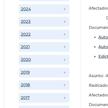
Afectados
2024
Disy
2023
Document
2022
Auto
Auto
2021
Edic
2020
2019
Asunto: A
2018
Radicado
Afectados
2017
Document